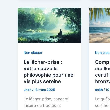
Non classé
Non clas
Le lâcher-prise :
Compa
votre nouvelle
meille
philosophie pour une
certif
vie plus sereine
bronz
unith
/
13 mars 2025
unith
/
10
Le lâcher-prise, concept
La quêt
inspiré de traditions
certifié