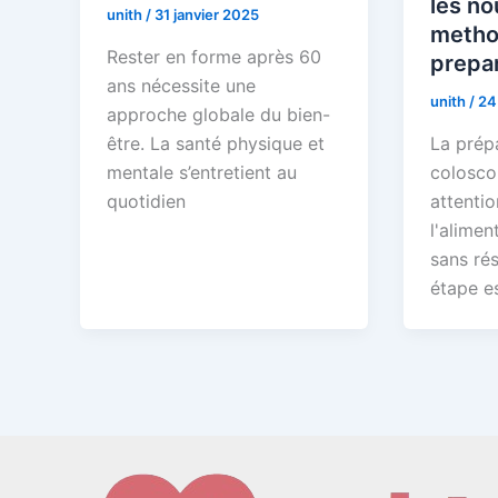
les no
unith
/
31 janvier 2025
metho
Rester en forme après 60
prepa
ans nécessite une
unith
/
24
approche globale du bien-
être. La santé physique et
La prép
mentale s’entretient au
colosco
quotidien
attentio
l'alimen
sans ré
étape es