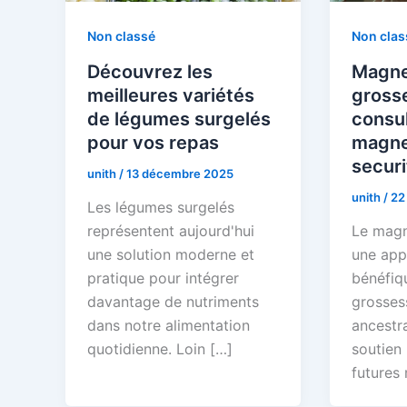
Non classé
Non clas
Découvrez les
Magne
meilleures variétés
gross
de légumes surgelés
consul
pour vos repas
magne
securi
unith
/
13 décembre 2025
unith
/
22
Les légumes surgelés
représentent aujourd'hui
Le magn
une solution moderne et
une app
pratique pour intégrer
bénéfiq
davantage de nutriments
grosses
dans notre alimentation
ancestr
quotidienne. Loin […]
soutien
futures