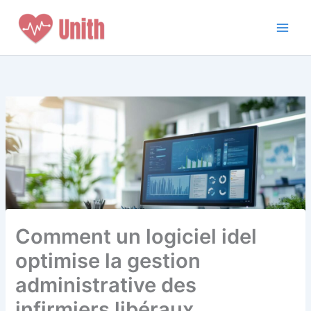
Aller
au
contenu
Comment un logiciel idel
optimise la gestion
administrative des
infirmiers libéraux