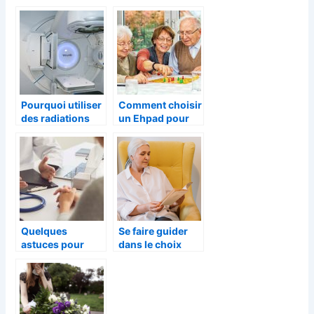
et la meilleure
proche :
manière d’en
comment la
guérir
repérer ?
Pourquoi utiliser
Comment choisir
des radiations
un Ehpad pour
pour traiter le
une personne
cancer ?
d’âge avancé ?
Quelques
Se faire guider
astuces pour
dans le choix
développer sa
d’établissement
patientèle au
pour senior
début d’une
carrière libérale
de santé