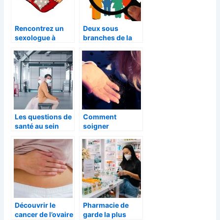
Rencontrez un
Deux sous
sexologue à
branches de la
Tournai pour
psychologie :
régler vos
Neuropsychologi
problèmes
e clinique et la
intimes
Psychologie du
Conseil
Les questions de
Comment
santé au sein
soigner
d’une société en
efficacement les
plein
alopécies ?
développement
Découvrir le
Pharmacie de
cancer de l’ovaire
garde la plus