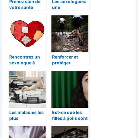
Prenez soin de
Les sexologues:
votre santé
une
mentale chez le
autoproclamatio
psy à Woluwe-
n?
Saint-Pierre!
Rencontrez un
Renforcer et
sexologue à
protéger
Tournai pour
naturellement
régler vos
son cœur
problèmes
intimes
Les maladies les
Est-ce que les
plus
filles à poils sont
dangereuses de
si différentes que
France.
cela ?