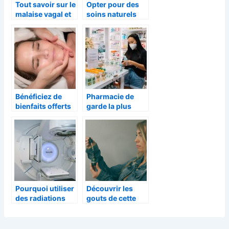
Tout savoir sur le
Opter pour des
malaise vagal et
soins naturels
comment réagir ?
pour une peau
plus saine
Bénéficiez de
Pharmacie de
bienfaits offerts
garde la plus
par cette
proche :
substance
comment la
naturelle
repérer ?
Pourquoi utiliser
Découvrir les
des radiations
gouts de cette
pour traiter le
substance
cancer ?
populaire