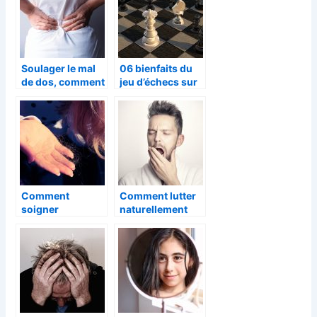
Soulager le mal
06 bienfaits du
de dos, comment
jeu d’échecs sur
réussir ?
le cerveau
Comment
Comment lutter
soigner
naturellement
efficacement les
contre l’insomnie
alopécies ?
?