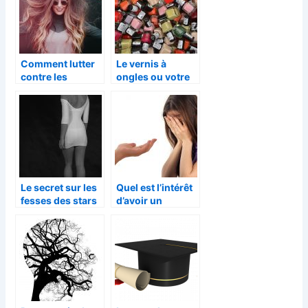
Comment lutter
Le vernis à
contre les
ongles ou votre
cheveux secs?
santé?
Le secret sur les
Quel est l’intérêt
fesses des stars
d’avoir un
psychologue à
l’école?